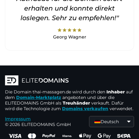
erhalten und konnte direkt
loslegen. Sehr zu empfehlen!"
star
star
star
star
star
Georg Wagner
Die Domain
thai-massagen.de
wird durch den
Inhaber
auf
dem
Domain-Marktplatz
angeboten und über die
ELITEDOMAINS GmbH als
Treuhänder
verkauft. Dafür
wird die Technologie zum
Domains verkaufen
verwendet.
Impressum
Deutsch
© 2026 ELITEDOMAINS GmbH