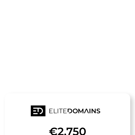
Die Domain
thai-
massagen.de
steht zum Verkauf
€2,750