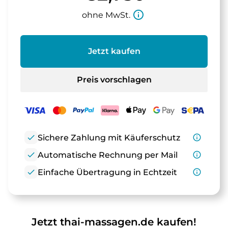
info_outline
ohne MwSt.
Jetzt kaufen
Preis vorschlagen
check
Sichere Zahlung mit Käuferschutz
info_outline
check
Automatische Rechnung per Mail
info_outline
check
Einfache Übertragung in Echtzeit
info_outline
Jetzt thai-massagen.de kaufen!