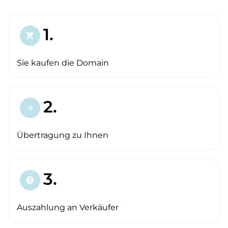
1.
shopping_cart
Sie kaufen die Domain
2.
arrow_forward
Übertragung zu Ihnen
3.
paid
Auszahlung an Verkäufer